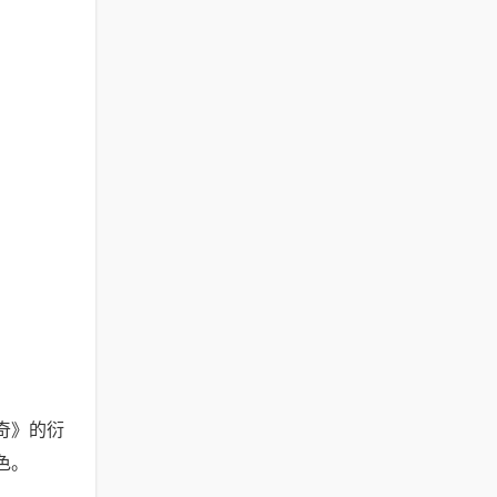
奇》的衍
色。