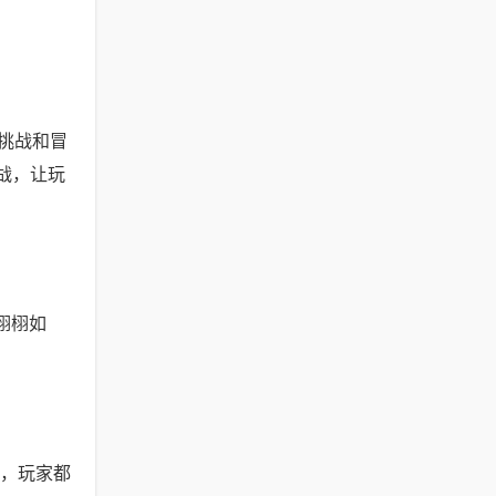
种挑战和冒
战，让玩
栩栩如
动，玩家都