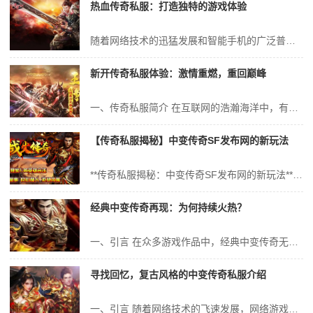
热血传奇私服：打造独特的游戏体验
随着网络技术的迅猛发展和智能手机的广泛普及，网络游戏逐渐成为现代人生活的重要组成部分。而作为经典网络游戏之一，热血传奇的独特魅力仍然无法被替代。如今，不少玩家为了追求更为独特的游戏体验，纷纷选择了传奇私服，从而让热血传奇游戏变得更加丰富多样。本文将从专业的角度探讨传奇私服的概念、其与官服的差异、私服的优势与挑...
新开传奇私服体验：激情重燃，重回巅峰
一、传奇私服简介 在互联网的浩瀚海洋中，有一款游戏始终被广大玩家所津津乐道，那就是传奇。传奇私服作为其衍生品，以其独特的魅力吸引着无数玩家。今天，我们将要探讨的是新开传奇私服体验，它带给我们的是一种怎样的激情与回忆，让我们重回巅峰。 传奇私服，即非官方运营的《传奇》游戏服务器。它为玩家提供了一个可以自由探...
【传奇私服揭秘】中变传奇SF发布网的新玩法
**传奇私服揭秘：中变传奇SF发布网的新玩法** 随着网络游戏的不断发展，众多经典游戏逐渐走进了玩家的日常生活。其中，《传奇》系列游戏以其独特的游戏设定和深度的角色交互赢得了大量玩家的喜爱。近年来，传奇私服（即玩家自己架设的、非官方运营的服务器）日益受到关注，其中“中变传奇SF发布网”更是以其新颖的玩法和丰...
经典中变传奇再现：为何持续火热？
一、引言 在众多游戏作品中，经典中变传奇无疑成为了长盛不衰的传奇之作。自其诞生以来，便以其独特的魅力吸引了无数玩家的目光，至今仍保持着持续火热的态势。那么，究竟是什么原因让经典中变传奇得以持续火热呢？本文将从游戏品质、社交互动、文化传承等多个角度进行深入分析，探讨其背后的原因。 二、游戏品质的保证 经典...
寻找回忆，复古风格的中变传奇私服介绍
一、引言 随着网络技术的飞速发展，网络游戏成为了许多人的娱乐选择。在众多网络游戏中，传奇私服凭借其独特的魅力吸引了大批玩家。在繁忙的生活节奏中，许多老玩家都在寻找那一份记忆中的感觉，一种青春的回响。在这篇文章中，我们将介绍一款备受追捧的复古风格的中变传奇私服，带您重温那段难忘的岁月。 二、中变传奇私服概述...