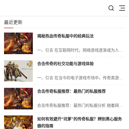
最近更新
揭秘热血传奇私服中的经典玩法
一、引言 在互联网时代，网络游戏逐渐成为人们娱乐生活中不可或缺的一部分。而热血传奇，作为一款历史悠久的经典游戏，其私服更是承载了无数玩家的青春回忆。今天，我们将深入探讨热血传奇私服中的经典玩法，揭开其独特的魅力所在。 二、热血传奇私服概述 热血传奇私服是玩家在原版游戏的基础上进行私自修改、扩充后的一种非...
合击传奇的社交功能与游戏体验
一、引言 在当今的电子游戏市场中，传奇类游戏以其独特的魅力与丰富的游戏体验，一直深受广大玩家的喜爱。其中，“合击传奇”以其卓越的社交功能与刺激的游戏体验脱颖而出，成为了众多玩家心中的经典之作。本文将深入探讨“合击传奇”的社交功能与游戏体验，分析其特点与优势，以期为玩家们提供更深入、更全面的游戏理解与体验。...
合击传奇私服推荐：最热门的私服推荐
合击传奇私服推荐：最热门的私服分析 随着网络游戏的不断发展，传奇私服成为了众多游戏爱好者追求刺激与挑战的首选。合击传奇私服以其独特魅力吸引着玩家，而如今，私服的选择越来越多，我们该怎样去挑选最热门的、最适合自己的私服呢？接下来，就让我们一起探索这一领域的专业知识，帮助您在众多的私服中，找到适合自己的那一个。...
如何有效避开“坑爹”的传奇私服？辨别黑心服务
器的指南