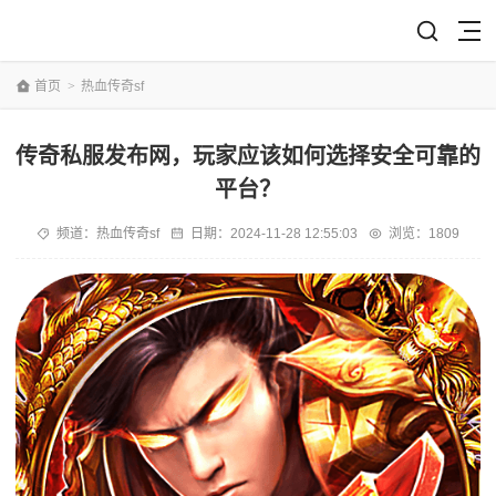
首页
>
热血传奇sf
传奇私服发布网，玩家应该如何选择安全可靠的
平台？
频道：
热血传奇sf
日期：
2024-11-28 12:55:03
浏览：1809