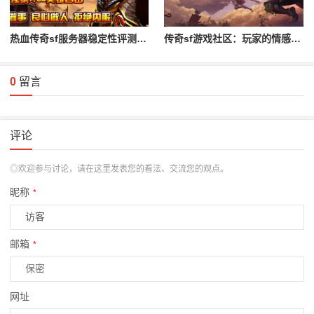
热血传奇sf服务器稳定性评测与对比
传奇sf游戏社区：玩家的情感与归属
0
留言
评论
◎欢迎参与讨论，请在这里发表您的看法、交流您的观点。
昵称
*
邮箱
*
网址