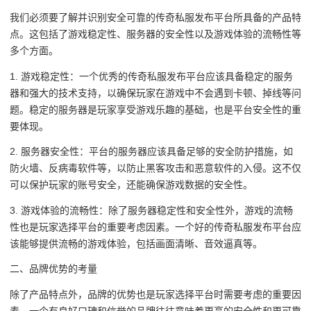
我们必须要了解并识别安全可靠的传奇私服发布平台所具备的产品特
点。这包括了游戏稳定性、服务器的安全性以及游戏体验的流畅性等
多个方面。
1. 游戏稳定性：一个优秀的传奇私服发布平台应该具备稳定的服务
器和强大的技术支持，以确保玩家在游戏中不会遇到卡顿、掉线等问
题。稳定的服务器是玩家享受游戏乐趣的基础，也是平台安全性的重
要体现。
2. 服务器安全性：平台的服务器应该具备足够的安全防护措施，如
防火墙、反病毒软件等，以防止黑客攻击和恶意软件的入侵。这不仅
可以保护玩家的账号安全，还能确保游戏数据的安全性。
3. 游戏体验的流畅性：除了服务器稳定性和安全性外，游戏的流畅
性也是玩家选择平台的重要考虑因素。一个好的传奇私服发布平台应
该能够提供流畅的游戏体验，包括画面清晰、音效逼真等。
二、品牌优势的考量
除了产品特点外，品牌的优势也是玩家选择平台时需要考虑的重要因
素。一个有良好口碑和信誉的品牌往往意味着更高的安全性和更可靠