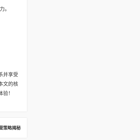
能力。
系并享受
本文的核
体验！
营策略揭秘