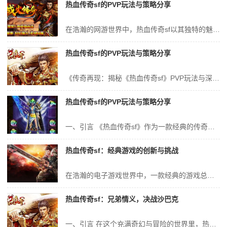
热血传奇sf的PVP玩法与策略分享
在浩瀚的网游世界中，热血传奇sf以其独特的魅力，吸引了无数玩家的目光。其中，PVP玩法更是这款游戏的精髓所在，它不仅考验玩家的操作技巧，还需要玩家运用策略、智慧和团队协作。本文将详细介绍热血传奇sf的PVP玩法，并分享一些实用的策略和技巧。 一、热血传奇sf的PVP玩法简介 PVP，即玩家对玩家（Play...
热血传奇sf的PVP玩法与策略分享
《传奇再现：揭秘《热血传奇sf》PVP玩法与深度策略分享》 引言 《热血传奇sf》作为一款充满热血与激情的网络游戏，吸引了数以万计的玩家沉浸其中。在众多玩家心中，PVP玩法无疑是《热血传奇sf》的核心魅力所在。本文将为您详细解读《热血传奇sf》的PVP玩法与策略，凸显产品的特点与优势，助您在战场上如虎添翼...
热血传奇sf的PVP玩法与策略分享
一、引言 《热血传奇sf》作为一款经典的传奇类游戏，深受玩家们的喜爱。在游戏中，PVP玩法作为游戏的核心部分，不仅能够展示玩家的实力和技巧，还能带来刺激的竞技体验。本文将详细介绍《热血传奇sf》的PVP玩法以及相关的策略分享，帮助玩家们更好地掌握游戏技巧，提升竞技水平。 二、PVP玩法介绍 《热血传奇s...
热血传奇sf：经典游戏的创新与挑战
在浩瀚的电子游戏世界中，一款经典的游戏总能以其独特的魅力吸引无数玩家。而《热血传奇》这款游戏便是这样一款让无数玩家难以忘怀的经典之作。随着科技的发展和游戏市场的变迁，热血传奇sf（私服）应运而生，为这款经典游戏注入了新的活力与挑战。 一、热血传奇的经典历程 《热血传奇》是一款以古代中国为背景的多人在线角色...
热血传奇sf：兄弟情义，决战沙巴克
一、引言 在这个充满奇幻与冒险的世界里，热血传奇sf为我们展现了一个充满挑战与机遇的冒险世界。在这个世界里，兄弟情义与沙巴克决战成为了永恒的主题。本文将从背景介绍、玩法分析、技巧探讨、经验分享以及结语五个方面详细阐述热血传奇sf的魅力，带您领略兄弟情义与沙巴克决战的热血传奇。关键词：热血传奇sf、兄弟情义、...