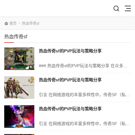
首页
>
热血传奇sf
热血传奇sf
热血传奇sf的PVP玩法与策略分享
### 热血传奇sf的PVP玩法与策略分享 在众多网络游戏的海洋中，热血传奇sf以其独特的魅力吸引着无数的玩家。而其中最为激动人心的，莫过于其PVP（玩家对战玩家）玩法。在这篇分享中，我们将详细解析热血传奇sf的PVP玩法，并探讨一些实用的策略技巧，以期为热爱这款游戏的玩家们提供一些帮助和启示。 一、热血...
热血传奇sf的PVP玩法与策略分享
引言 在网络游戏的丰富多样性中，传奇SF（私服）凭借其经典的游戏设定和玩家社区文化独树一帜。其中，PVP（玩家对玩家）玩法更是吸引了大批玩家的关注和喜爱。PVP玩法不仅考验玩家的操作技巧，还需要玩家对游戏策略有深入的理解和运用。本文将详细解析热血传奇sf的PVP玩法以及相关的策略分享，为玩家们提供一份详尽的...
热血传奇sf的PVP玩法与策略分享
引言 在网络游戏的丰富多样性中，传奇SF（私服）凭借其经典的游戏设定和玩家社区文化独树一帜。其中，PVP（玩家对玩家）玩法更是吸引了大批玩家的关注和喜爱。PVP玩法不仅考验玩家的操作技巧，还需要玩家对游戏策略有深入的理解和运用。本文将详细解析热血传奇sf的PVP玩法以及相关的策略分享，为玩家们提供一份详尽的...