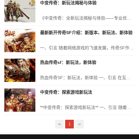
中变传奇：新玩法揭秘与体验
《中变传奇：全新玩法揭秘与体验——专业优势的传奇世界之旅》 一、引子 在这个网络游戏百花齐放的时代，中变传奇以其独特的魅力吸引了众多玩家的关注。作为一款热门的游戏，其《中变传奇：新玩法揭秘与体验》为玩家们带来了全新的游戏体验。本文将围绕这款游戏的全新玩法、产品特点、品牌优势等方面进行深入探讨，带领大家领略...
最新新开传奇SF介绍：新版本、新玩法、新体验
一、引言 随着网络游戏的飞速发展，传奇SF作为一款经典的网络游戏，一直备受玩家们的喜爱。近期，传奇SF推出了全新版本，带来了全新的玩法和体验，让玩家们再次感受到了游戏的魅力。本文将为大家详细介绍最新新开传奇SF的各个方面，包括新版本的特点、新玩法的亮点以及新体验的感观等。 二、新版本的特点 1. 界面优...
热血传奇sf：新玩法，新体验
热血传奇SF：新玩法，新体验 一、引言 在互联网游戏世界中，有一款游戏以其独特的魅力、丰富的玩法和深厚的文化内涵，一直深受玩家的喜爱。这就是我们熟知的《热血传奇》。而今，这款经典之作又推出了SF版本，带来了全新的玩法和体验。本文将深入探讨《热血传奇SF》的新玩法和新体验，旨在让读者更好地了解这一版本的特点...
中变传奇：探索游戏新玩法
**中变传奇：探索游戏新玩法** 一、引言 随着科技的发展，电子游戏已成为现代人休闲娱乐的重要方式之一。在这个信息爆炸的时代，玩家对游戏的期待早已不仅仅局限于简单的操作和单调的玩法。其中，“中变传奇”这一新型游戏模式应运而生，以其独特的游戏机制和丰富的玩法吸引了大量玩家的关注。本文将深入探讨“中变传奇”这...
‹‹
1
››