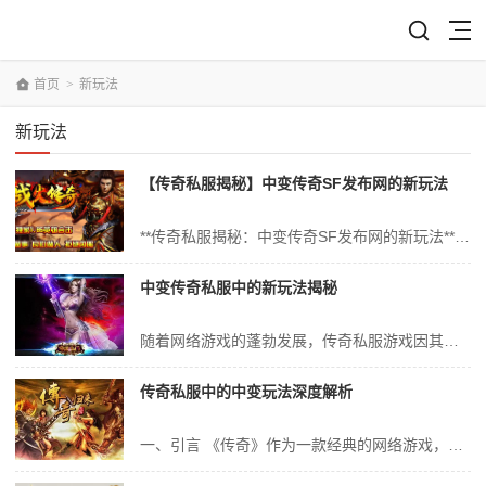
首页
>
新玩法
新玩法
【传奇私服揭秘】中变传奇SF发布网的新玩法
**传奇私服揭秘：中变传奇SF发布网的新玩法** 随着网络游戏的不断发展，众多经典游戏逐渐走进了玩家的日常生活。其中，《传奇》系列游戏以其独特的游戏设定和深度的角色交互赢得了大量玩家的喜爱。近年来，传奇私服（即玩家自己架设的、非官方运营的服务器）日益受到关注，其中“中变传奇SF发布网”更是以其新颖的玩法和丰...
中变传奇私服中的新玩法揭秘
随着网络游戏的蓬勃发展，传奇私服游戏因其独特的魅力和深度玩法吸引着大量玩家。作为其中的翘楚，中变传奇私服凭借其新奇的游戏机制和丰富的玩法内容，成为了玩家们热议的焦点。本文将深入探讨中变传奇私服中的新玩法，为大家揭秘其背后的奥秘。 一、中变传奇私服概述 中变传奇私服是一款以经典传奇游戏为蓝本的网络游戏。它以...
传奇私服中的中变玩法深度解析
一、引言 《传奇》作为一款经典的网络游戏，自其诞生以来便吸引了无数玩家的热爱与追捧。在游戏的众多版本中，私服以其独特的魅力和玩法，吸引了大量玩家的关注和参与。其中，中变玩法作为私服中的一种特色玩法，更是受到了广大玩家的喜爱。本文将对传奇私服中的中变玩法进行深度解析，带您了解其魅力所在。 二、中变玩法的定义...