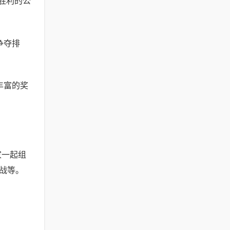
胜利的公
争夺排
丰富的奖
家一起组
战等。