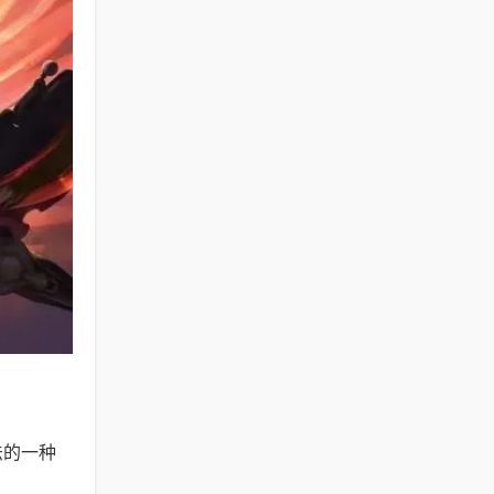
法的一种
。