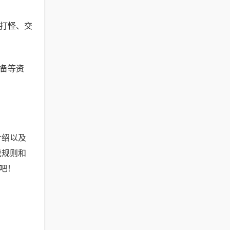
队打怪、交
装备等资
介绍以及
戏规则和
吧！